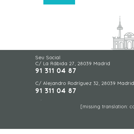
Seu Social
C/ La Rábida 27, 28039 Madrid
91 311 04 87
C/ Alejandro Rodríguez 32, 28039 Madri
91 311 04 87
C/ Almogàvers 119-123, 08018 Barcelona
[missing translation: 
93 452 02 65
C/ Américo Vespucio 45, 41092 Sevilla
Planta Baja - Módulo 1