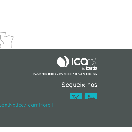
I.C.A. Informática y Comunicaciones Avanzadas, S.L.
Segueix-nos
nsentNotice/learnMore]
Contacte
|
Mapa web
|
Legal
Web desenvolupada en Liferay 7.2