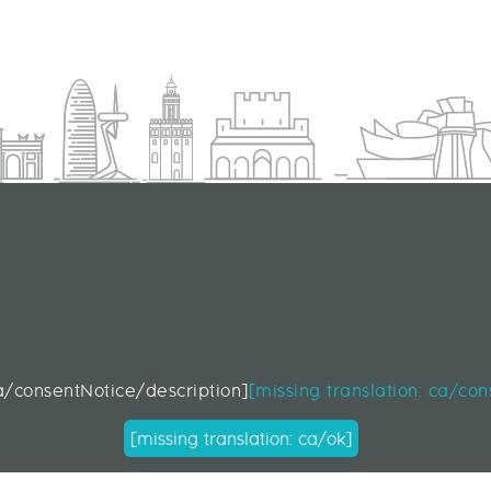
d
ca/consentNotice/description]
[missing translation: ca/co
[missing translation: ca/ok]