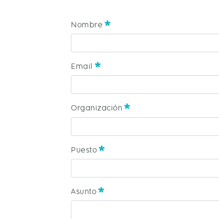
Nombre
Nombre
Obligatori
Email
Email
Obligatori
Organización
Organización
Obligatori
Puesto
Puesto
Obligatori
Asunto