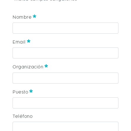
Nombre
Nombre
Requerido
Email
Email
Requerido
Organización
Organización
Requerido
Puesto
Puesto
Teléfono
Requerido