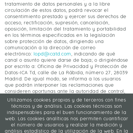
tratamiento de datos personales y a la libre
circulación de estos datos, podrá revocar el
consentimiento prestado y ejercer sus derechos de
acceso, rectificación, supresión, cancelación,
oposición, limitación del tratamiento y portabilidad
en los términos especificados en la legislación
sobre protección de datos, dirigiendo una
comunicación a la dirección de correo
electrónico:
lopd@icatd.com
, indicando de qué
canal o asunto quiere darse de baja; o dirigiéndose
por escrito a: Oficina de Privacidad y Protección de
Datos-ICA Td, calle de La Rábida, número 27, 28039
Madrid. De igual modo, se informa a los usuarios
que podrán interponer las reclamaciones que
consideren oportunas ante la autoridad de control,
a través del siguiente enlace:
http://www.aepd.es
Utilizamos cookies propias y de terceros con fines
técnicos y de análisis. Las cookies técnicas son
indispensables para el buen funcionamiento de la
web. Las cookies analíticas nos permiten cuantificar
ÚLTIMA ACTUALIZACIÓN 29/10/2025
el número de usuarios y realizar la medición y
análisis estadístico de la utilización de la web. En la