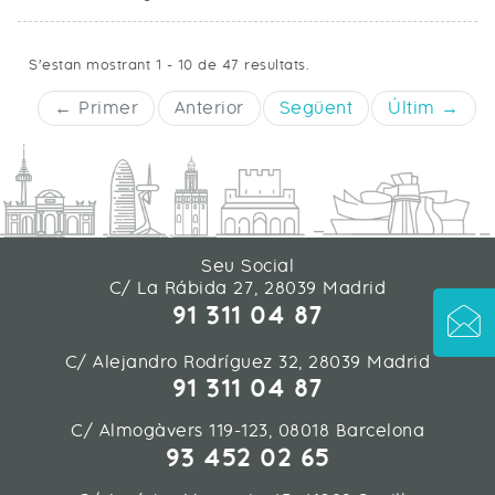
S'estan mostrant 1 - 10 de 47 resultats.
← Primer
Anterior
Següent
Últim →
Seu Social
C/ La Rábida 27, 28039 Madrid
91 311 04 87
C/ Alejandro Rodríguez 32, 28039 Madrid
91 311 04 87
C/ Almogàvers 119-123, 08018 Barcelona
93 452 02 65