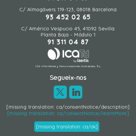
C/ Almogàvers 119-123, 08018 Barcelona
93 452 02 65
C/ Américo Vespucio 45, 41092 Sevilla
Planta Baja - Módulo 1
91 311 04 87
I.C.A. Informática y Comunicaciones Avanzadas, S.L.
Segueix-nos
[missing translation: ca/consentNotice/description]
Contacte
|
Mapa web
|
Legal
[missing translation: ca/consentNotice/learnMore]
Web desenvolupada en Liferay 7.2
[missing translation: ca/ok]