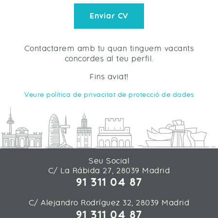
Enviar CV
Contactarem amb tu quan tinguem vacants
concordes al teu perfil.
Fins aviat!
Veure política de privacitat de protecció de dades
Seu Social
C/ La Rábida 27, 28039 Madrid
91 311 04 87
C/ Alejandro Rodríguez 32, 28039 Madrid
91 311 04 87