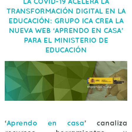
LA COVID-19 ACELERA LA
TRANSFORMACIÓN DIGITAL EN LA
EDUCACIÓN: GRUPO ICA CREA LA
NUEVA WEB ‘APRENDO EN CASA’
PARA EL MINISTERIO DE
EDUCACIÓN
‘
Aprendo en casa
’ canaliza