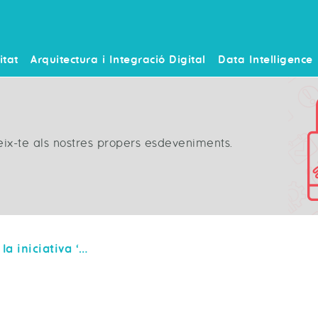
itat
Arquitectura i Integració Digital
Data Intelligence
neix-te als nostres propers esdeveniments.
Grupo ICA se une a la iniciativa ‘Una mujer ingeniera en cada cole’ de la Com. de Madrid