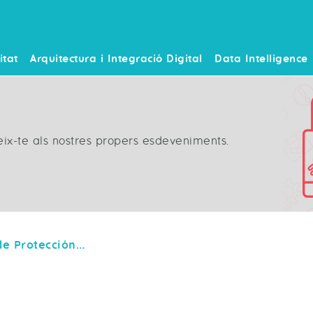
itat
Arquitectura i Integració Digital
Data Intelligence
neix-te als nostres propers esdeveniments.
Dirección General de Protección Civil y Emergencias: así impulsamos sus portales web