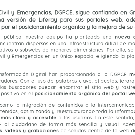
Civil y Emergencias, DGPCE, sigue confiando en G
tima versión de Liferay para sus portales web, a
 por el posicionamiento orgánico y la mejora de su
ón pública, nuestro equipo ha planteado una
nueva a
encuentran dispersos en una infraestructura difícil de m
ativos o subwebs de menores dimensiones. Por ello, se 
ivil y Emergencias en un único espacio, eligiendo la pl
ransformación Digital han proporcionado a la DGPCE
m
cadores. Con el uso de palabras clave, etiquetas, jerar
los buscadores puedan encontrar el sitio web y rastre
positivo en el
posicionamiento orgánico del portal w
 como la migración de contenidos o la intercomunicac
enidos, optimizando y reestructurando toda la informac
más clara y accesible
a los usuarios. En este sentido
E al ciudadano de forma más sencilla y visual. Ade
s, vídeos y grabaciones
de sonidos dentro de la web de