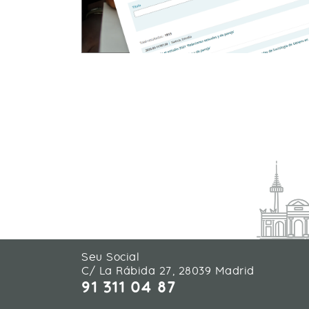
Seu Social
C/ La Rábida 27, 28039 Madrid
91 311 04 87