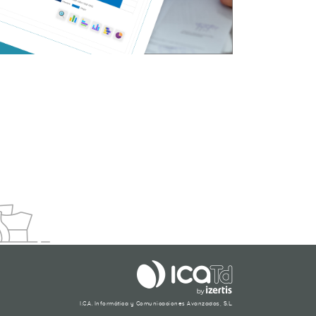
I.C.A. Informática y Comunicaciones Avanzadas, S.L.