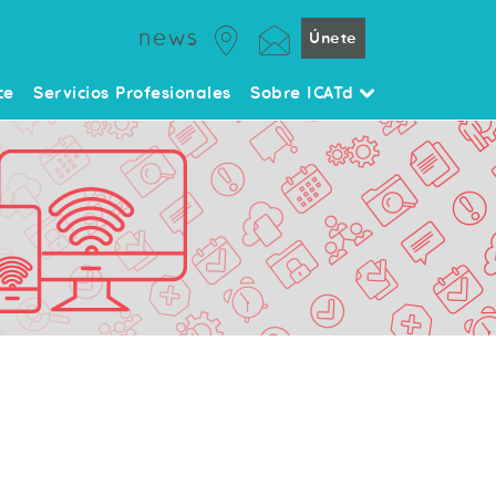
news
Únete
ce
Servicios Profesionales
Sobre ICATd