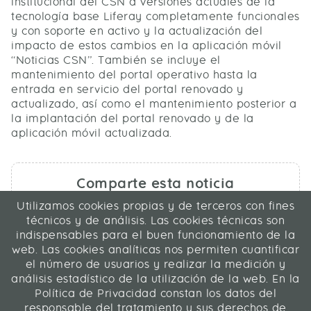
institucional del CSN a versiones actuales de la
tecnología base Liferay completamente funcionales
y con soporte en activo y la actualización del
impacto de estos cambios en la aplicación móvil
“Noticias CSN”. También se incluye el
mantenimiento del portal operativo hasta la
entrada en servicio del portal renovado y
actualizado, así como el mantenimiento posterior a
la implantación del portal renovado y de la
aplicación móvil actualizada.
Comparte esta noticia
Utilizamos cookies propias y de terceros con fines
técnicos y de análisis. Las cookies técnicas son
indispensables para el buen funcionamiento de la
web. Las cookies analíticas nos permiten cuantificar
el número de usuarios y realizar la medición y
análisis estadístico de la utilización de la web. En la
ICA Transformación Digital SLU
Política de Privacidad constan los datos del
C/ La Rábida 27, 28039 Madrid
responsable del tratamiento y sus derechos de