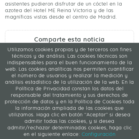
asistentes pudieron disfrutar de un cóctel en la
azotea del Hotel ME Reina Victoria y de las
magníficas vistas desde el centro de Madrid.
Comparte esta noticia
Utilizamos cookies propias y de terceros con fines
técnicos y de análisis. Las cookies técnicas son
indispensables para el buen funcionamiento de la
web. Las cookies analíticas nos permiten cuantificar
el número de usuarios y realizar la medición y
análisis estadístico de la utilización de la web. En la
ICA Transformación Digital SLU
Política de Privacidad constan los datos del
C/ La Rábida 27, 28039 Madrid
responsable del tratamiento y sus derechos de
91 311 04 87
protección de datos y en la Política de Cookies toda
la información ampliada de las cookies que
utilizamos. Haga clic en botón “Aceptar” si desea
Contacto
|
Mapa web
|
Legal
admitir todas las cookies, y si desea
Web desarrollada en Liferay 7.4
admitir/rechazar determinadas cookies, haga clic
en el siguiente enlace:
Configuración