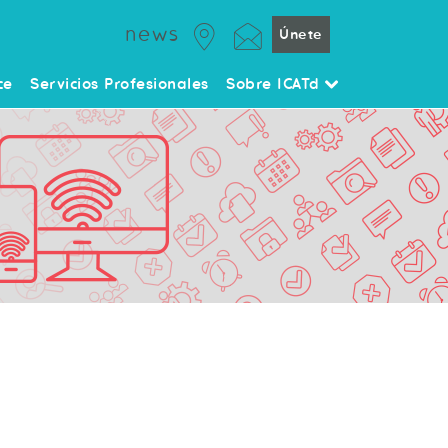
news
Únete
ce
Servicios Profesionales
Sobre ICATd