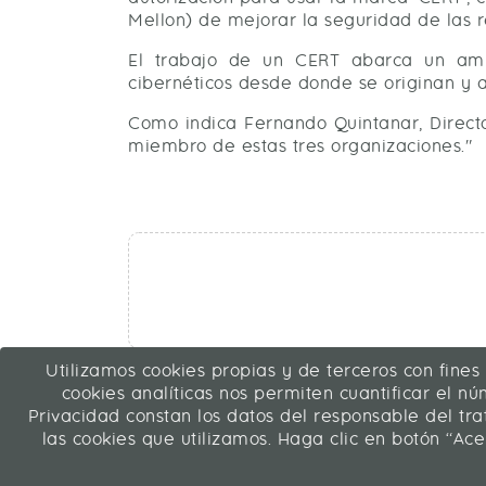
Mellon) de mejorar la seguridad de las r
El trabajo de un CERT abarca un ampl
cibernéticos desde donde se originan y a
Como indica Fernando Quintanar, Direc
miembro de estas tres organizaciones."
Utilizamos cookies propias y de terceros con fines
cookies analíticas nos permiten cuantificar el núm
Privacidad constan los datos del responsable del tr
ICA Transformación Digital SLU
las cookies que utilizamos. Haga clic en botón “Ace
C/ La Rábida 27, 28039 Madrid
91 311 04 87