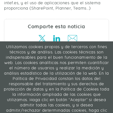
intef.es, y el uso de aplicaciones que el sistema
proporciona (SharePoint, Planner, Teams...)
Comparte esta noticia
Utilizamos cookies propias y de terceros con fines
técnicos y de análisis. Las cookies técnicas son
AZURE
indispensables para el buen funcionamiento de la
web. Las cookies analíticas nos permiten cuantificar
el número de usuarios y realizar la medición y
análisis estadístico de la utilización de la web. En la
ICA Transformación Digital SLU
Política de Privacidad constan los datos del
C/ La Rábida 27, 28039 Madrid
responsable del tratamiento y sus derechos de
91 311 04 87
protección de datos y en la Política de Cookies toda
la información ampliada de las cookies que
utilizamos. Haga clic en botón “Aceptar” si desea
Contacto
|
Mapa web
|
Legal
admitir todas las cookies, y si desea
Web desarrollada en Liferay 7.4
admitir/rechazar determinadas cookies, haga clic