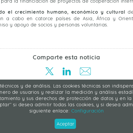
para la financiación de proyectos de cooperación intern
do el crecimiento humano, económico y cultural
de 
van a cabo en catorce países de Asia, África y Orie
iso y apoyo de socios y personas voluntarias.
Comparte esta noticia
 técnicos y de análisis. Las cookies técnicas son indisp
ero de usuarios y realizar la medición y análisis estadís
atamiento y sus derechos de protección de datos y en la
ptar” si desea admitir todas las cookies, y si desea ad
siguiente enlace:
Configuración
Síguenos
Aceptar