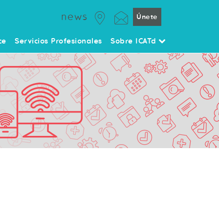
news
Únete
ce
Servicios Profesionales
Sobre ICATd