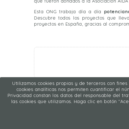
que fueron donados a la Asociación AIDA 
Esta ONG trabaja día a día
potencian
Descubre todos los proyectos que lle
proyectos en España, gracias al comprom
Utilizamos cookies propias y de terceros con fines
cookies analíticas nos permiten cuantificar el núm
Privacidad constan los datos del responsable del tr
ICA Transformación Digital SLU
las cookies que utilizamos. Haga clic en botón “Ace
C/ La Rábida 27, 28039 Madrid
91 311 04 87
Contacto
|
Mapa web
|
Legal