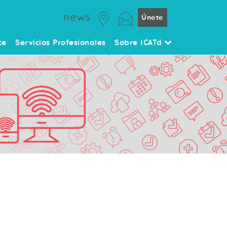
news
Únete
ce
Servicios Profesionales
Sobre ICATd