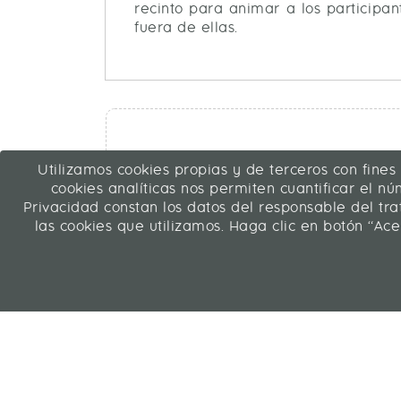
recinto para animar a los participa
fuera de ellas.
Utilizamos cookies propias y de terceros con fines
cookies analíticas nos permiten cuantificar el núm
Privacidad constan los datos del responsable del tr
las cookies que utilizamos. Haga clic en botón “Ace
ICA Transformación Digital SLU
C/ La Rábida 27, 28039 Madrid
91 311 04 87
Contacto
|
Mapa web
|
Legal
Web desarrollada en Liferay 7.4